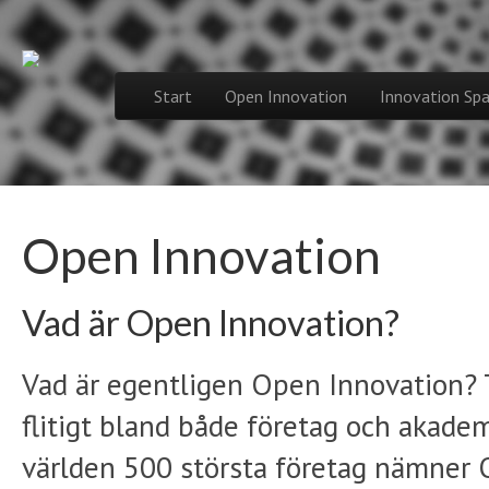
Spinnovation f
Skip to content
Start
Open Innovation
Innovation Spa
Main menu
Open Innovation
Vad är Open Innovation?
Vad är egentligen Open Innovation?
flitigt bland både företag och akademi
världen 500 största företag nämner 