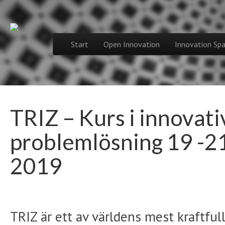
Spinnovation f
Skip to content
Start
Open Innovation
Innovation Spa
Main menu
TRIZ – Kurs i innovati
problemlösning 19 -2
2019
TRIZ är ett av världens mest kraftful