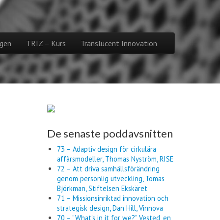
gen
TRIZ – Kurs
Translucent Innovation
De senaste poddavsnitten
73 – Adaptiv design för cirkulära
affärsmodeller, Thomas Nyström, RISE
72 – Att driva samhällsförändring
genom personlig utveckling, Tomas
Björkman, Stiftelsen Ekskäret
71 – Missionsinriktad innovation och
strategisk design, Dan Hill, Vinnova
70 – ”What’s in it for we?” Vested, en