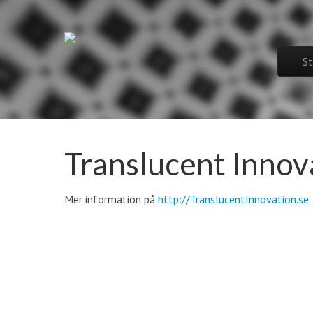
Spinnovatio
Skip to
St
Mai
Translucent Innov
Mer information på
http://TranslucentInnovation.se